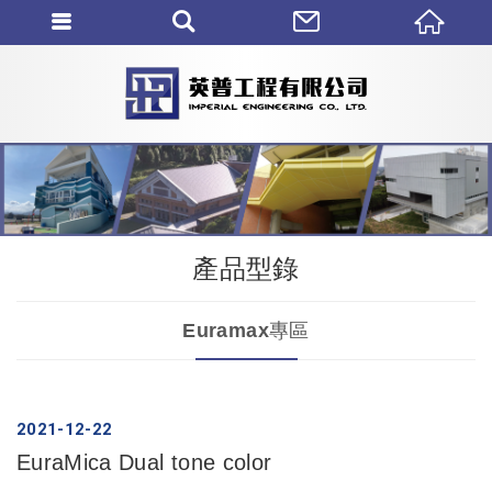
產品型錄
Euramax專區
2021
12
22
EuraMica Dual tone color