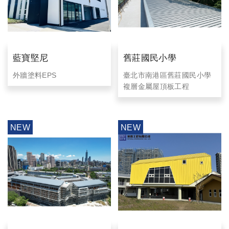
性,減輕結構荷重同時強化屋
板、 防火安全屋面結構 、符
面整體結構完整。
合港口建築安全規範
5.耐候性彩色鋼板材料 防腐
蝕海洋環境適應性 輕量化結
構設計
藍寶堅尼
舊莊國民小學
外牆塗料EPS
臺北市南港區舊莊國民小學
複層金屬屋頂板工程