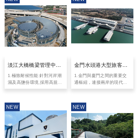
淡江大橋橋梁管理中心
金門水頭港大型旅客服
屋頂金屬板暨造型環樑
務中心
1.極致耐候性能:針對河岸潮
1.金門與廈門之間的重要交
濕及高鹽份環境,採用高規格
通樞紐，連接兩岸的現代化
包板工程
鋅合金鋁板,解決腐蝕問題,大
客運碼頭設施
幅降低後續維護成本。
2.融合美學與實用性的建築
2.曲面工藝突破:環樑輕質造
設計，展現現代化港口的新
型包板系統,突破傳統接縫限
風貌
制。透過精準施工達成無縫
3.大跨距結構設計、 超長屋
一體成形效果,完美還原建築
面板一體成型、 提供旅客舒
設計之曲率弧線。
適空間開闊視野
3.結構優化:結合輕量材料特
4.臨海邊高耐腐蝕烤漆鋼